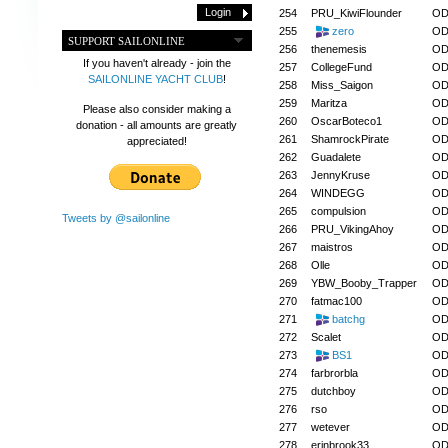
254
PRU_KiwiFlounder
OD
255
zero
OD
SUPPORT SAILONLINE
256
thenemesis
OD
If you haven't already - join the
257
CollegeFund
OD
SAILONLINE YACHT CLUB
!
258
Miss_Saigon
OD
259
Maritza
OD
Please also consider making a
260
OscarBoteco1
OD
donation - all amounts are greatly
261
ShamrockPirate
OD
appreciated!
262
Guadalete
OD
263
JennyKruse
OD
264
WINDEGG
OD
265
compulsion
OD
Tweets by @sailonline
266
PRU_VikingAhoy
OD
267
maistros
OD
268
Olle
OD
269
YBW_Booby_Trapper
OD
270
fatmac100
OD
271
batchg
OD
272
Scalet
OD
273
BS1
OD
274
farbrorbla
OD
275
dutchboy
OD
276
rso
OD
277
wetever
OD
278
erinbrook33
OD