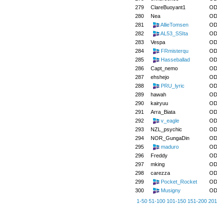
279
ClareBuoyant1
OD
280
Nea
OD
281
AllieTomsen
OD
282
AL53_SSIta
OD
283
Vespa
OD
284
FRmisterqu
OD
285
Hasseballad
OD
286
Capt_nemo
OD
287
ehshejo
OD
288
PRU_lyric
OD
289
hawah
OD
290
kairyuu
OD
291
Arra_Biata
OD
292
v_eagle
OD
293
NZL_psychic
OD
294
NOR_GungaDin
OD
295
maduro
OD
296
Freddy
OD
297
mking
OD
298
carezza
OD
299
Pocket_Rocket
OD
300
Musigny
OD
1-50
51-100
101-150
151-200
201