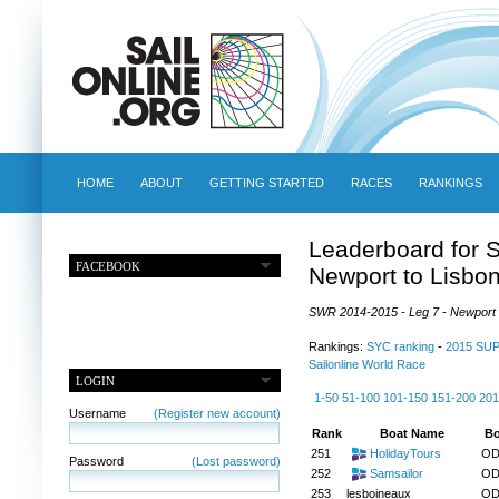
HOME
ABOUT
GETTING STARTED
RACES
RANKINGS
Leaderboard for 
FACEBOOK
Newport to Lisbo
SWR 2014-2015 - Leg 7 - Newport to
Rankings:
SYC ranking
-
2015 SU
Sailonline World Race
LOGIN
1-50
51-100
101-150
151-200
201
Username
(Register new account)
Rank
Boat Name
Bo
251
HolidayTours
OD
Password
(Lost password)
252
Samsailor
OD
253
lesboineaux
OD