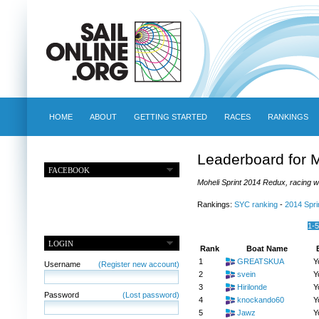
HOME
ABOUT
GETTING STARTED
RACES
RANKINGS
Leaderboard for
FACEBOOK
Moheli Sprint 2014 Redux, racing w
Rankings:
SYC ranking
-
2014 Spri
1-
LOGIN
Rank
Boat Name
1
GREATSKUA
Y
Username
(Register new account)
2
svein
Y
3
Hirilonde
Y
Password
(Lost password)
4
knockando60
Y
5
Jawz
Y