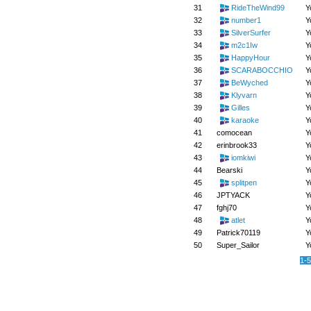
31
RideTheWind99
Y
32
number1
Y
33
SilverSurfer
Y
34
m2c1Iw
Y
35
HappyHour
Y
36
SCARABOCCHIO
Y
37
BeWyched
Y
38
Klyvarn
Y
39
Gilles
Y
40
karaoke
Y
41
comocean
Y
42
erinbrook33
Y
43
iomkiwi
Y
44
Bearski
Y
45
splitpen
Y
46
JPTYACK
Y
47
fghj70
Y
48
atlet
Y
49
Patrick70119
Y
50
Super_Sailor
Y
1-