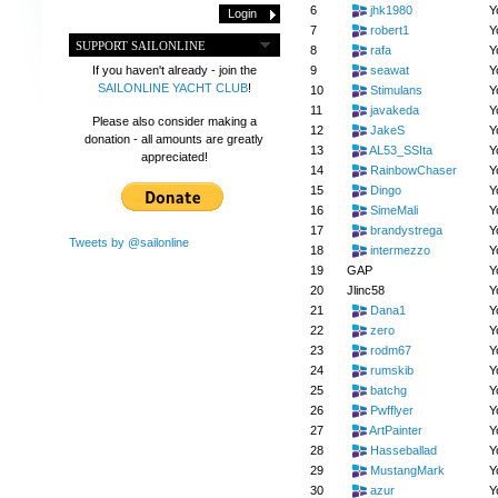
6
jhk1980
Y
7
robert1
Y
SUPPORT SAILONLINE
8
rafa
Y
9
seawat
Y
If you haven't already - join the
SAILONLINE YACHT CLUB
!
10
Stimulans
Y
11
javakeda
Y
Please also consider making a
12
JakeS
Y
donation - all amounts are greatly
13
AL53_SSIta
Y
appreciated!
14
RainbowChaser
Y
15
Dingo
Y
16
SimeMali
Y
17
brandystrega
Y
Tweets by @sailonline
18
intermezzo
Y
19
GAP
Y
20
Jlinc58
Y
21
Dana1
Y
22
zero
Y
23
rodm67
Y
24
rumskib
Y
25
batchg
Y
26
Pwfflyer
Y
27
ArtPainter
Y
28
Hasseballad
Y
29
MustangMark
Y
30
azur
Y